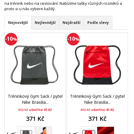
na trénink nebo na cestování. Nabízíme tašky různých rozměrů a
proto si u nás vybere každý.
Nejnovější
Nejlevnější
Nejdražší
Podle slevy
-10
-10
%
%
Tréninkový Gym Sack / pytel
Tréninkový Gym Sack / pytel
Nike Brasilia...
Nike Brasilia...
412 Kč
ušetříte 41 Kč
412 Kč
ušetříte 41 Kč
371 Kč
371 Kč