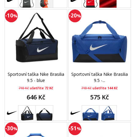
-10
-20
%
%
Sportovní taška Nike Brasilia
Sportovní taška Nike Brasilia
9.5 - blue
9.5 -...
718 Kč
ušetříte 72 Kč
718 Kč
ušetříte 144 Kč
646 Kč
575 Kč
-30
-51
%
%