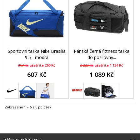
Sportovní taška Nike Brasilia
Pánská černá fittness taška
9.5 - modrá
do posilovny...
867 Kč
ušetříte 260 Kč
2 223 Kč
ušetříte 1 134 Kč
607 Kč
1 089 Kč
Zobrazeno 1 – 6 z 6 položek
Vše o nákupu