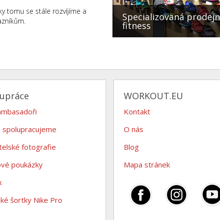
y tomu se stále rozvíjíme a
Specializovaná prodejn
azníkům.
fitness
lupráce
WORKOUT.EU
ambasadoři
Kontakt
 spolupracujeme
O nás
telské fotografie
Blog
ové poukázky
Mapa stránek
x
é šortky Nike Pro