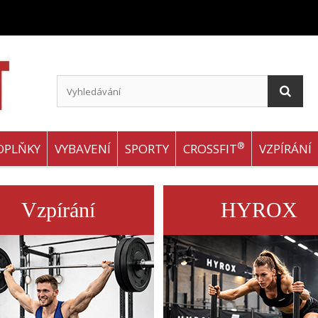
®
OPLŇKY
VYBAVENÍ
SPORTY
CROSSFIT
VZPÍRÁNÍ
Vzpírání
HYROX