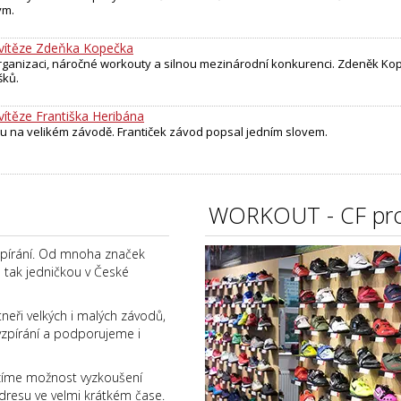
ým.
vítěze Zdeňka Kopečka
organizaci, náročné workouty a silnou mezinárodní konkurenci. Zdeněk Kop
šků.
těze Františka Heribána
u na velikém závodě. Frantiček závod popsal jedním slovem.
WORKOUT - CF pro
vzpírání. Od mnoha značek
e tak jedničkou v České
eři velkých i malých závodů,
vzpírání a podporujeme i
zíme možnost vyzkoušení
dresu ve velmi krátkém čase.