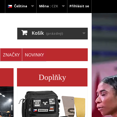
Čeština
Měna :
CZK
Přihlásit se
Košík
(prázdný)
ZNAČKY
NOVINKY
Doplňky