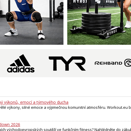
ý výkonů, emocí a týmového ducha
lé výkony, silné emoce a výjimečnou komunitní atmosféru. Workout.eu b
wdown 2026
ních východoevropských soutěží ve funkčním fitness? Nahlédněte do záku