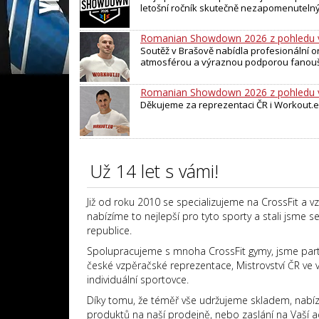
letošní ročník skutečně nezapomenuteln
Romanian Showdown 2026 z pohledu 
Soutěž v Brašově nabídla profesionální 
atmosférou a výraznou podporou fanou
Romanian Showdown 2026 z pohledu ví
Děkujeme za reprezentaci ČR i Workout.e
Už 14 let s vámi!
Již od roku 2010 se specializujeme na CrossFit a 
nabízíme to nejlepší pro tyto sporty a stali jsme s
republice.
Spolupracujeme s mnoha CrossFit gymy, jsme partn
české vzpěračské reprezentace, Mistrovství ČR ve 
individuální sportovce.
Díky tomu, že téměř vše udržujeme skladem, nabí
produktů na naší prodejně, nebo zaslání na Vaší a