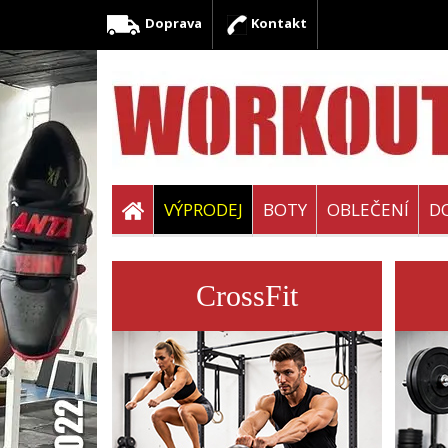
Doprava
Kontakt
VÝPRODEJ
BOTY
OBLEČENÍ
D
CrossFit