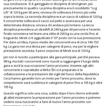
sua conclusione. Si è gareggiato in discipline di strongman, più
precisamente in quattro. La prima disciplina era il cosiddetto ''Log
Lift'' di 120 kg per 60 anni, vinceva chi sollevava il tronco più volte
sopra la testa. La seconda disciplina era un sacco di sabbia di 120 kg.
Il concorrente sollevava il sacco sul petto e avanzava per una
determinata distanza; vinceva chi andava più lontano. La terza
disciplina prevedeva un deadlift di 240 kg per 60 persone e l'evento
finale consisteva nel tirare una slitta di 200 kg su una corda fino al
traguardo. Mirek si è aggiudicato il 10° posto con la sua prestazione.
Per dare un'idea, il peso medio dei concorrenti era di circa 140-150
kg. La gara non era divisa per categorie di peso, ma per la migliore
prestazione assoluta. Il peso corporeo di Mirek era di 120 kg
Jan non è riuscito a partecipare alla gara principale, perché pesava
98 kg, ma tutti i concorrenti sono riusciti a raggiungere il luogo della
gara e avrà la sua occasione l'anno prossimo. Insieme agli altri
concorrenti e soprattutto a Mirko Šín si è preparato e la
collaborazione e le prestazioni dei vigili del fuoco della Repubblica
Ceca hanno garantito loro un invito per l'anno prossimo, dove la
competizione sarà suddivisa in categorie di peso fino a 105 kg e oltre
105 kg.
Questo significa solo una cosa, subito dopo il loro ritorno entrambi
gli atleti inizieranno la preparazione per l'anno prossimo e potremo
vedere cosa riusciranno a fare di nuovo l'anno prossimo con