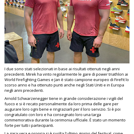
I due sono stati selezionati in base ai risultati ottenuti negli anni
precedenti. Mirek ha vinto regolarmente le gare di power triathlon ai
World Firefighting Games e Jan è stato campione europeo di FireFit lo
scorso anno e ha ottenuto punti anche negli Stati Uniti e in Europa
negli anni precedenti.
Arnold Schwarzenegger tiene in grande considerazione i vigili del
fuoco e si è recato personalmente da loro prima delle gare per
augurare loro ogni bene e ringraziarli per il loro servizio. Si è poi
congratulato con loro e ha consegnato loro una targa
commemorativa durante la cerimonia ufficiale. È stato un momento
forte per tutti i partecipanti.
La gara vera e propria si è svolta l'ultimo giorno del festival, come