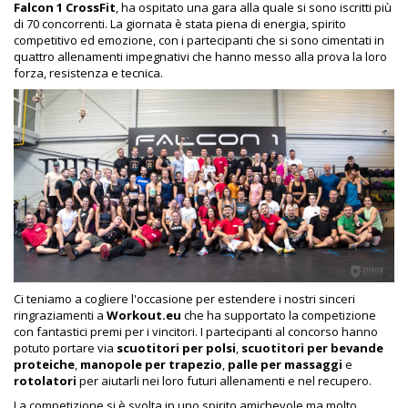
Falcon 1 CrossFit
, ha ospitato una gara alla quale si sono iscritti più
di 70 concorrenti. La giornata è stata piena di energia, spirito
competitivo ed emozione, con i partecipanti che si sono cimentati in
quattro allenamenti impegnativi che hanno messo alla prova la loro
forza, resistenza e tecnica.
Ci teniamo a cogliere l'occasione per estendere i nostri sinceri
ringraziamenti a
Workout.eu
che ha supportato la competizione
con fantastici premi per i vincitori. I partecipanti al concorso hanno
potuto portare via
scuotitori per polsi
,
scuotitori per bevande
proteiche
,
manopole per trapezio
,
palle per massaggi
e
rotolatori
per aiutarli nei loro futuri allenamenti e nel recupero.
La competizione si è svolta in uno spirito amichevole ma molto