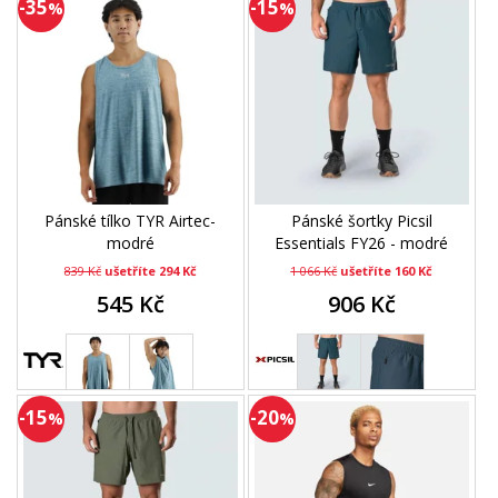
-35
-15
%
%
Pánské tílko TYR Airtec-
Pánské šortky Picsil
modré
Essentials FY26 - modré
839 Kč
ušetříte 294 Kč
1 066 Kč
ušetříte 160 Kč
545 Kč
906 Kč
-15
-20
%
%