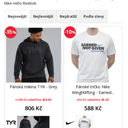
Nike nebo Reebok.
Nejnovější
Nejlevnější
Nejdražší
Podle slevy
-35
-10
%
%
Pánská mikina TYR - Grey
Pánské tričko Nike
Weightlifting - Earned...
1 240 Kč
ušetříte 434 Kč
653 Kč
ušetříte 65 Kč
806 Kč
588 Kč