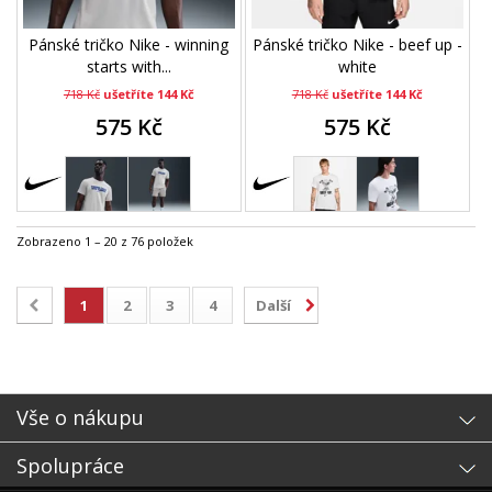
Pánské tričko Nike - winning
Pánské tričko Nike - beef up -
starts with...
white
718 Kč
ušetříte 144 Kč
718 Kč
ušetříte 144 Kč
575 Kč
575 Kč
Zobrazeno 1 – 20 z 76 položek
1
2
3
4
Další
Vše o nákupu
Spolupráce