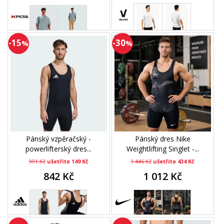
-15
-30
%
%
Pánský vzpěračský -
Pánský dres Nike
powerlifterský dres...
Weightlifting Singlet -...
991 Kč
ušetříte 149 Kč
1 446 Kč
ušetříte 434 Kč
842 Kč
1 012 Kč