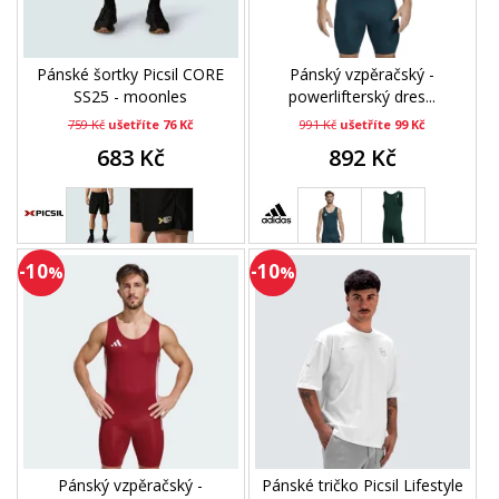
Pánské šortky Picsil CORE
Pánský vzpěračský -
SS25 - moonles
powerlifterský dres...
759 Kč
ušetříte 76 Kč
991 Kč
ušetříte 99 Kč
683 Kč
892 Kč
-10
-10
%
%
Pánský vzpěračský -
Pánské tričko Picsil Lifestyle