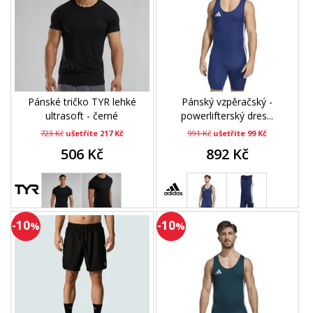
Pánské tričko TYR lehké
Pánský vzpěračský -
ultrasoft - černé
powerlifterský dres...
723 Kč
ušetříte 217 Kč
991 Kč
ušetříte 99 Kč
506 Kč
892 Kč
-10
-10
%
%