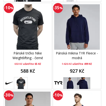
-10
-35
%
%
Pánské tričko Nike
Pánská mikina TYR Fleece -
Weightlifting - černé
modrá
653 Kč
ušetříte 65 Kč
1 426 Kč
ušetříte 499 Kč
588 Kč
927 Kč
-30
-10
%
%