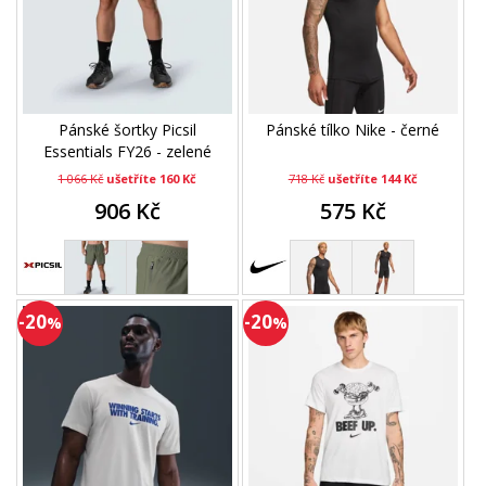
Pánské šortky Picsil
Pánské tílko Nike - černé
Essentials FY26 - zelené
1 066 Kč
ušetříte 160 Kč
718 Kč
ušetříte 144 Kč
906 Kč
575 Kč
-20
-20
%
%